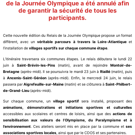
de la Journée Olympique a été annulé afin
de garantir la sécurité de tous les
participants.
Cette nouvelle édition du Relais de la Journée Olympique propose un format
différent, avec un
véritable parcours à travers la Loire-Atlantique
et
l’installation de
villages sportifs sur chaque commune étape
.
L’itinéraire traversera six communes étapes. Le relais débutera le lundi 22
juin à
Saint-Brévin-les-Pins
(matin), avant de rejoindre
Montoir-de-
Bretagne
(après-midi). Il se poursuivra le mardi 23 juin à
Riaillé
(matin), puis
à
Ancenis-Saint-Géréon
(après-midi). Enfin, le mercredi 24 juin, le relais
passera par
Aigrefeuille-sur-Maine
(matin) et se clôturera à
Saint-Philbert-
de-Grand-Lieu
(après-midi).
Sur chaque commune, un
village sportif
sera installé, proposant des
animations, démonstrations et initiations sportives et culturelles
accessibles aux scolaires et centres de loisirs, ainsi que des
actions de
sensibilisation aux valeurs de l’Olympisme, du Paralympisme et à
l’environnement
. Ces ateliers seront mis en place par la commune et
ses
associations sportives locales
, ainsi que par le CDOS et ses partenaires.