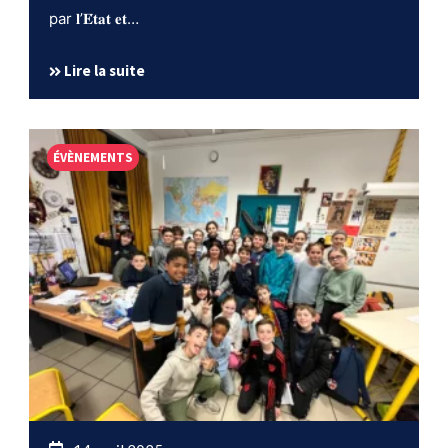
par 𝐥’𝐄́𝐭𝐚𝐭 𝐞𝐭…
Lire la suite
ÉVÈNEMENTS