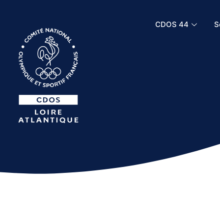
CDOS 44
S