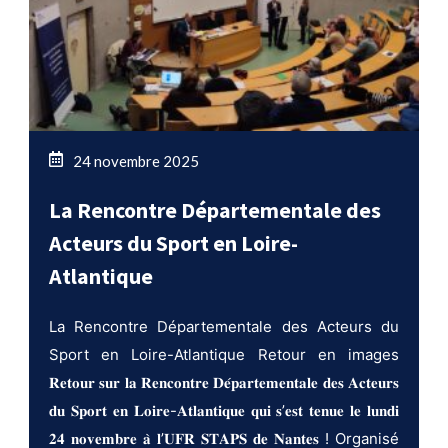
24 novembre 2025
La Rencontre Départementale des
Acteurs du Sport en Loire-
Atlantique
La Rencontre Départementale des Acteurs du
Sport en Loire-Atlantique Retour en images
𝐑𝐞𝐭𝐨𝐮𝐫 𝐬𝐮𝐫 𝐥𝐚 𝐑𝐞𝐧𝐜𝐨𝐧𝐭𝐫𝐞 𝐃𝐞́𝐩𝐚𝐫𝐭𝐞𝐦𝐞𝐧𝐭𝐚𝐥𝐞 𝐝𝐞𝐬 𝐀𝐜𝐭𝐞𝐮𝐫𝐬
𝐝𝐮 𝐒𝐩𝐨𝐫𝐭 𝐞𝐧 𝐋𝐨𝐢𝐫𝐞-𝐀𝐭𝐥𝐚𝐧𝐭𝐢𝐪𝐮𝐞 𝐪𝐮𝐢 𝐬’𝐞𝐬𝐭 𝐭𝐞𝐧𝐮𝐞 𝐥𝐞 𝐥𝐮𝐧𝐝𝐢
𝟐𝟒 𝐧𝐨𝐯𝐞𝐦𝐛𝐫𝐞 𝐚̀ 𝐥’𝐔𝐅𝐑 𝐒𝐓𝐀𝐏𝐒 𝐝𝐞 𝐍𝐚𝐧𝐭𝐞𝐬 ! Organisé