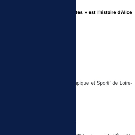
créateur : Pierre de Coubertin.
Ce documentaire « Les Incorrectes » est l’histoire d’Alice
Milliat et de toutes les sportives.
Les intervenants
La Fondation Alice Milliat
Sportive de haut niveau
Comité Départemental Olympique et Sportif de Loire-
Atlantique
Les informations pratiques