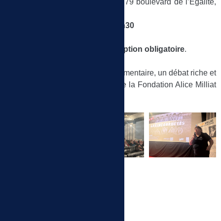
Lieu :
Cinéma Le Concorde
, 79 boulevard de l’Égalité,
44100 Nantes.
Date :
mardi 5 mai 2026, à 20h30
Tarif :
gratuit*
Nombre de place limité.
Inscription obligatoire
.
À la suite de la projection du documentaire, un débat riche et
engagé s’est tenu en présence de la
Fondation Alice Milliat
et de
Stéphane Gachet
.
Sport et femmes