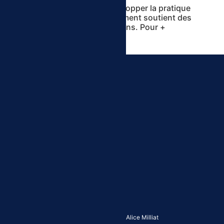
Vous avez des idées pour développer la pratique
sportive féminine ? Le Département soutient des
projets initiés par les associations. Pour +
d’infos,
cliquez ici.
Contact
02 40 58 61 29
Nous contacter par email
Aller sur la page contact
Se connecter
Liens utiles
Maison Départementale des Sports Alice Milliat