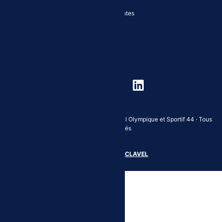
44 Rue Romain Rolland, 44103 Nantes
Politique de confidentialité
Maison des Sports Alice Milliat
Copyright © 2022 · Comité Départemental Olympique et Sportif 44 · Tous
droits réservés
Réalisation :
Rémi CLAVEL